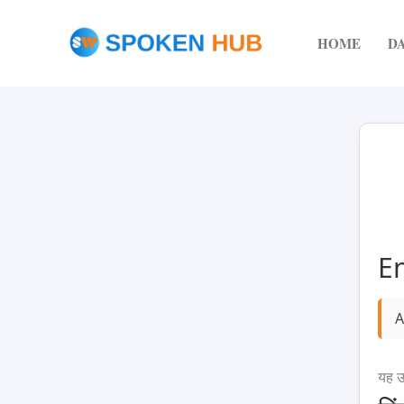
Skip
to
HOME
D
content
En
A
यह उ