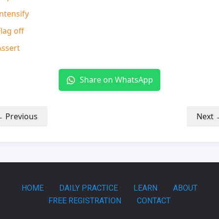
ntensify
lag off
ssert
Share on WhatsApp
 Previous
Next 
HOME
DAILY PRACTICE
LEARN
ABOUT
FREE REGISTRATION
CONTACT