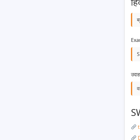
हि
ब
Exa
S
उदाह
व
S
t
D