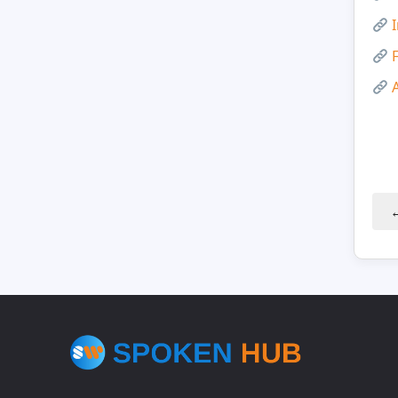
I
F
A
←