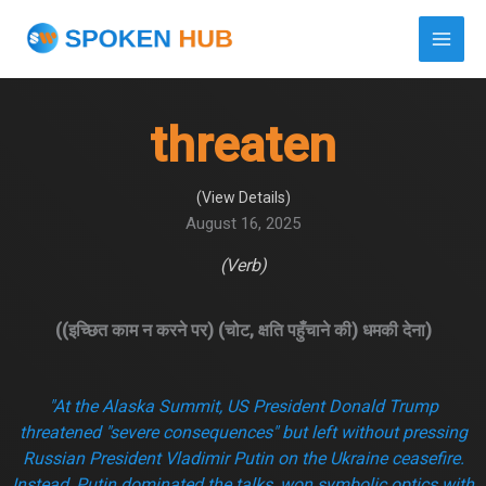
Skip
to
content
threaten
August 16, 2025
(Verb)
((इच्छित काम न करने पर) (चोट, क्षति पहुँचाने की) धमकी देना)
"At the Alaska Summit, US President Donald Trump
threatened "severe consequences" but left without pressing
Russian President Vladimir Putin on the Ukraine ceasefire.
Instead, Putin dominated the talks, won symbolic optics with