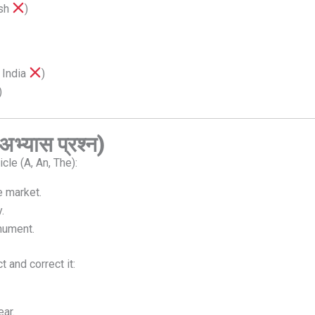
ish
)
e India
)
)
भ्यास प्रश्न)
icle (A, An, The):
 market.
.
nument.
t and correct it:
ear.