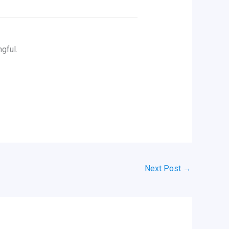
gful.
Next Post
→