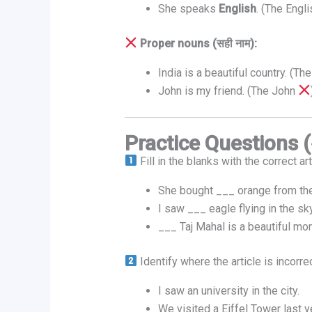
She speaks
English
. (The Engl
Proper nouns (सही नाम):
India is a beautiful country. (Th
John is my friend. (The John
Practice Questions (अ
Fill in the blanks with the correct art
She bought ___ orange from the
I saw ___ eagle flying in the sky
___ Taj Mahal is a beautiful mo
Identify where the article is incorrec
I saw an university in the city.
We visited a Eiffel Tower last y