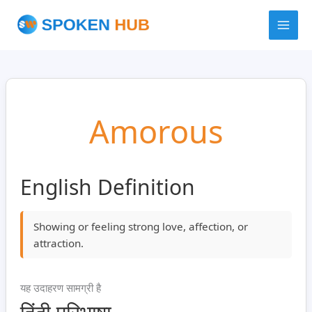
Skip
to
content
Amorous
English Definition
Showing or feeling strong love, affection, or
attraction.
यह उदाहरण सामग्री है