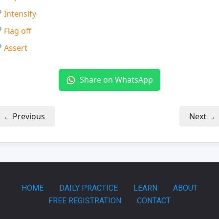
Intensify
Flag off
Assert
Share on WhatsApp
← Previous
Next →
HOME
DAILY PRACTICE
LEARN
ABOUT
FREE REGISTRATION
CONTACT